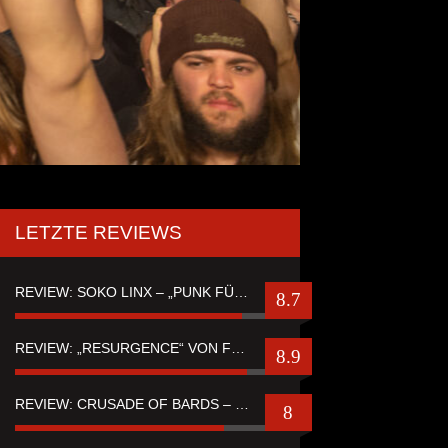
LETZTE REVIEWS
REVIEW: SOKO LINX – „PUNK FÜR LEUTE, DIE PUNK HASZEN“
8.7
REVIEW: „RESURGENCE“ VON FUTURE PALACE
8.9
REVIEW: CRUSADE OF BARDS – “TALES OF DISTANT WORLDS“
8