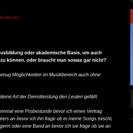
lstalker.de)
e Ausbildung oder akademische Basis, um auch
 zu können, oder braucht man sowas gar nicht?
 genug Möglichkeiten im Musikbereich auch ohne
SINGLE „WELCOME
HAWERPUNK VOL. 6: AM FEIERTAG AUF DEM
eine Art der Dienstleistung den Leuten gefällt.
OMMENDEN
SOFA? NEIN! AB IN DIE SPUTNIKHALLE!
A HAMMER“
einmal eine Probestunde bevor ich einen Vertrag
ALLGEMEIN
6 AUG.
neers an bevor ich ihn frage ob er meine Songs mischt,
6 AUG.
erin oder eine Band an bevor ich sie frage ob sie an