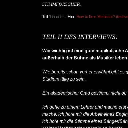
STIMMFORSCHER.
Teil 1 findet ihr Hier:
How to be a Metalstar? (festiva
TEIL II DES INTERVIEWS:
Wie wichtig ist eine gute musikalisch
außerhalb der Bühne als Musiker leben
Wie bereits schon vorher erwähnt gibt es
Studium tätig zu sein.
KAI HANSEN DIE ZWEITE 
Ein akademischer Grad bestimmt nicht ob d
TO LIFE“ AUS SEINEM K
SOLOALBUM „BORN WITH 
Ich gehe zu einem Lehrer und mache erst 
mache, ich höre mir die Arbeit eines Engi
ALLGEMEIN
ich höre mir die Stimme eines Sänger/Säng