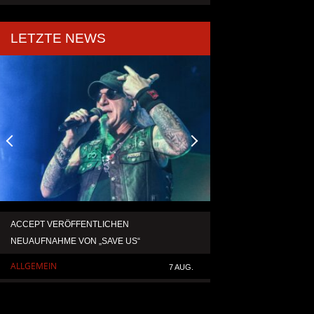
LETZTE NEWS
ACCEPT VERÖFFENTLICHEN
TEMPERANCE VERÖF
NEUAUFNAHME VON „SAVE US“
SINGLE „DEATH: RIG
ALLGEMEIN
ALLGEMEIN
7 AUG.