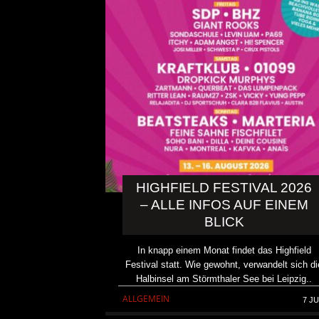
HIGHFIELD FESTIVAL 2026
– ALLE INFOS AUF EINEM
BLICK
KRIS BARRAS BAND VERÖ
In knapp einem Monat findet das Highfield
Festival statt. Wie gewohnt, verwandelt sich di
NEUE SINGLE „BEAUTIFUL
Halbinsel am Störmthaler See bei Leipzig..
ALLGEMEIN
ALLGEMEIN
7 JU