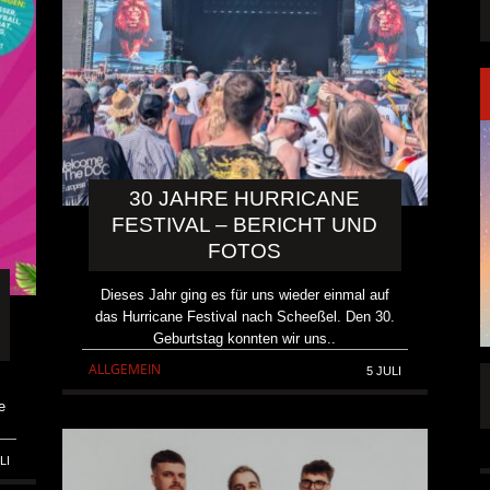
30 JAHRE HURRICANE
FESTIVAL – BERICHT UND
FOTOS
Dieses Jahr ging es für uns wieder einmal auf
das Hurricane Festival nach Scheeßel. Den 30.
Geburtstag konnten wir uns..
ALLGEMEIN
5 JULI
FFENTLICHT
IGNEA DROPPT DIE ZWEITE SINGLE
e
„DARKNESS“
ALLGEMEIN
6 AUG.
5 AUG.
LI