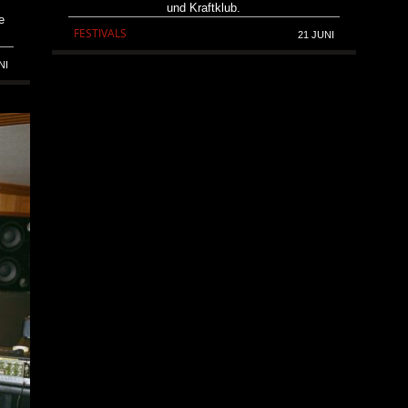
und Kraftklub.
e
FESTIVALS
21 JUNI
NI