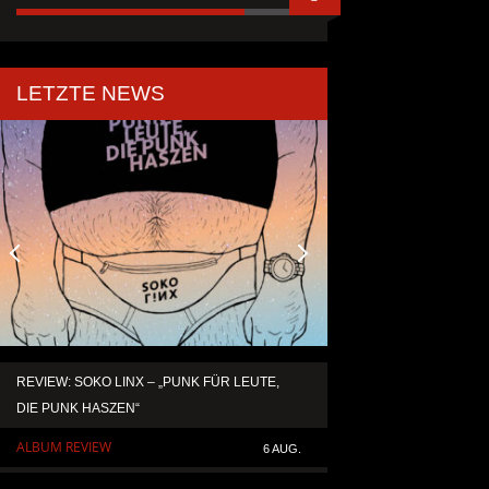
LETZTE NEWS
REVIEW: SOKO LINX – „PUNK FÜR LEUTE,
KAI HANSEN DIE ZW
DIE PUNK HASZEN“
TO LIFE“ AUS SEIN
SOLOALBUM „BORN 
ALBUM REVIEW
6 AUG.
ALLGEMEIN