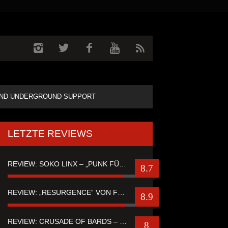
ND UNDERGROUND SUPPORT
LETZTE REVIEWS
REVIEW: SOKO LINX – „PUNK FÜR LEUTE, DIE PUNK HASZEN“
8.7
REVIEW: „RESURGENCE“ VON FUTURE PALACE
8.9
REVIEW: CRUSADE OF BARDS – “TALES OF DISTANT WORLDS“
8