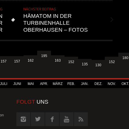
AG
NÄCHSTER BEITRAG
N
HÄMATOM IN DER
A
TURBINENHALLE
OBERHAUSEN – FOTOS
195
180
163
162
157
157
152
152
135
130
JULI
JUNI
MAI
APR.
MÄRZ
FEB.
JAN.
DEZ.
NOV.
OKT.
FOLGT
UNS
von