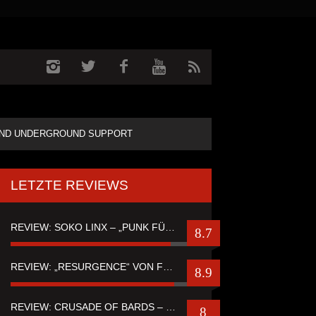
ND UNDERGROUND SUPPORT
LETZTE REVIEWS
REVIEW: SOKO LINX – „PUNK FÜR LEUTE, DIE PUNK HASZEN“
8.7
REVIEW: „RESURGENCE“ VON FUTURE PALACE
8.9
REVIEW: CRUSADE OF BARDS – “TALES OF DISTANT WORLDS“
8