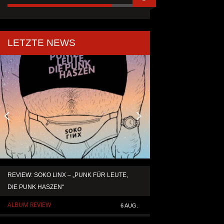
LETZTE NEWS
REVIEW: SOKO LINX – „PUNK FÜR LEUTE,
KAI HANSEN DIE ZW
DIE PUNK HASZEN“
TO LIFE“ AUS SEIN
SOLOALBUM „BORN 
ALBUM REVIEW
6 AUG.
ALLGEMEIN