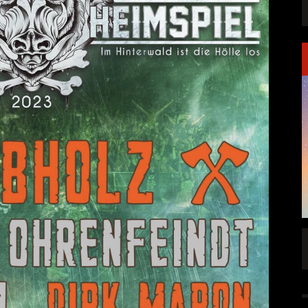
FFENTLICHT
IGNEA DROPPT DIE ZWEITE SINGLE
„DARKNESS“
ALLGEMEIN
6 AUG.
5 AUG.