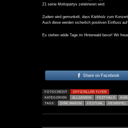
Z1 seine Mottopartys zelebrieren wird.
Zudem wird gemunkelt, dass Kärbholz zum Konzert 
Auch diese werden sicherlich positiven Einfluss au
Es stehen wilde Tage im Hinterwald bevor! Wir freu
Share on Facebook
FOTOCREDIT
OFFIZIELLER FLYER
KATEGORIEN
ALLGEMEIN
FESTIVALS
KÜN
TAGS:
DIRK MARON
FESTIVAL
HEIMSPIEL