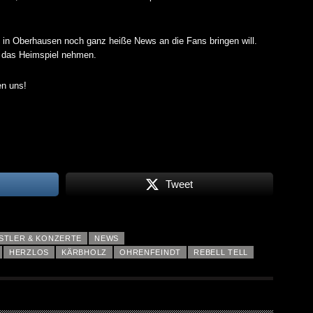
in Oberhausen noch ganz heiße News an die Fans bringen will.
f das Heimspiel nehmen.
en uns!
Tweet
STLER & KONZERTE
NEWS
HERZLOS
KÄRBHOLZ
OHRENFEINDT
REBELL TELL