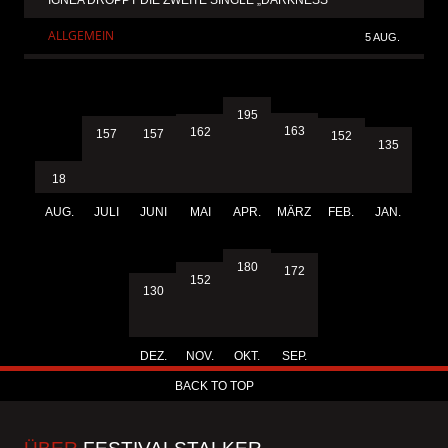
IGNEA DROPPT DIE ZWEITE SINGLE „DARKNESS“
ALLGEMEIN
5 AUG.
195
163
162
157
157
152
135
18
AUG.
JULI
JUNI
MAI
APR.
MÄRZ
FEB.
JAN.
180
172
152
130
DEZ.
NOV.
OKT.
SEP.
BACK TO TOP