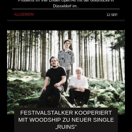
Problems im Vier Linden Open Air mit der Goldmucke in
Düsseldorf im..
ALLGEMEIN
12 SEP.
FESTIVALSTALKER KOOPERIERT
MIT WOODSHIP ZU NEUER SINGLE
„RUINS“