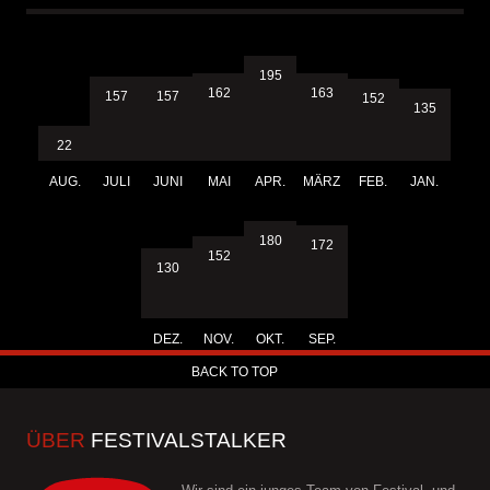
195
163
162
157
157
152
135
22
AUG.
JULI
JUNI
MAI
APR.
MÄRZ
FEB.
JAN.
180
172
152
130
DEZ.
NOV.
OKT.
SEP.
BACK TO TOP
ÜBER
FESTIVALSTALKER