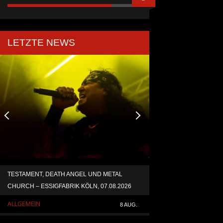
LETZTE NEWS
TESTAMENT, DEATH ANGEL UND METAL
ACCEPT VERÖFFENT
CHURCH – ESSIGFABRIK KÖLN, 07.08.2026
NEUAUFNAHME VON 
ALLGEMEIN
ALLGEMEIN
8 AUG.