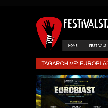
SEKUNDÄRE
NAVIGATION
HAUPT-
HOME
FESTIVALS
NAVIGATION
TAGARCHIVE: EUROBLA