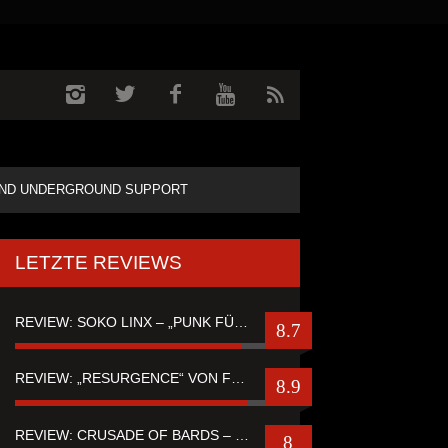
ND UNDERGROUND SUPPORT
LETZTE REVIEWS
REVIEW: SOKO LINX – „PUNK FÜR LEUTE, DIE PUNK HASZEN“
8.7
REVIEW: „RESURGENCE“ VON FUTURE PALACE
8.9
REVIEW: CRUSADE OF BARDS – “TALES OF DISTANT WORLDS“
8