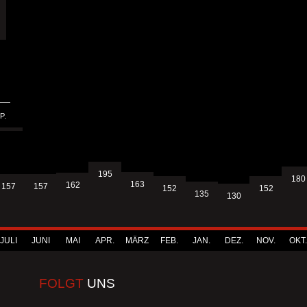
P.
195
180
163
162
157
157
152
152
135
130
JULI
JUNI
MAI
APR.
MÄRZ
FEB.
JAN.
DEZ.
NOV.
OKT.
FOLGT
UNS