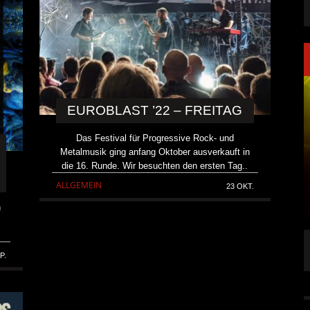
EUROBLAST ’22 – FREITAG
Das Festival für Progressive Rock- und
Metalmusik ging anfang Oktober ausverkauft in
die 16. Runde. Wir besuchten den ersten Tag..
ALLGEMEIN
23 OKT.
n
.
.
NK FÜR LEUTE,
KAI HANSEN DIE ZWEITE SINGLE „WELCOME
P.
TO LIFE“ AUS SEINEM KOMMENDEN
SOLOALBUM „BORN WITH A HAMMER“
6 AUG.
ALLGEMEIN
6 AUG.