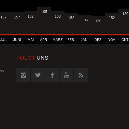
195
180
163
162
157
157
152
152
135
130
JULI
JUNI
MAI
APR.
MÄRZ
FEB.
JAN.
DEZ.
NOV.
OKT.
FOLGT
UNS
von