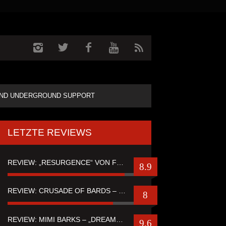
ND UNDERGROUND SUPPORT
LETZTE REVIEWS
REVIEW: „RESURGENCE“ VON FUTURE PALACE
8.9
REVIEW: CRUSADE OF BARDS – “TALES OF DISTANT WORLDS“
8
REVIEW: MIMI BARKS – „DREAMSTATE OF FEAR“
9.6