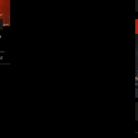
z
RZ
LAKEN DIREKT
PRONG VERÖFFENTLICHEN NEUE SINGLE
„THE BANNER“
ALLGEMEIN
5 AUG.
5 AUG.