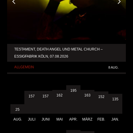
TESTAMENT, DEATH ANGEL UND METAL CHURCH –
ESSIGFABRIK KÖLN, 07.08.2026
ALLGEMEIN
8 AUG.
195
163
162
157
157
152
135
25
AUG.
JULI
JUNI
MAI
APR.
MÄRZ
FEB.
JAN.