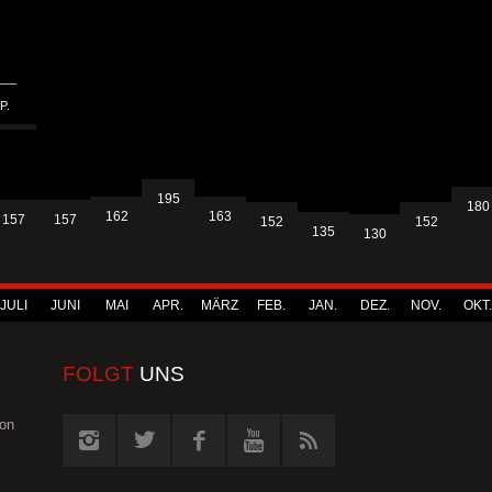
.
P.
195
180
163
162
157
157
152
152
135
130
JULI
JUNI
MAI
APR.
MÄRZ
FEB.
JAN.
DEZ.
NOV.
OKT.
FOLGT
UNS
von