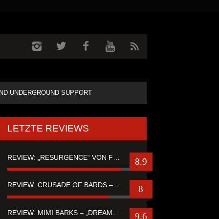
ND UNDERGROUND SUPPORT
LETZTE REVIEWS
REVIEW: „RESURGENCE“ VON FUTURE PALACE
8.9
REVIEW: CRUSADE OF BARDS – “TALES OF DISTANT WORLDS“
8
REVIEW: MIMI BARKS – „DREAMSTATE OF FEAR“
9.6