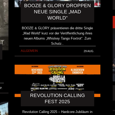
BOOZE & GLORY DROPPEN
NEUE SINGLE „MAD
WORLD“
BOOZE & GLORY präsentieren die dritte Single
„Mad World“ kurz vor der Veröffentlichung ihres
neuen Albums „Whiskey Tango Foxtrot“. Zum
Schutz..
ALLGEMEIN
29 AUG.
P.
LAKEN DIREKT
PRONG VERÖFFENTLICHEN NEUE SINGLE
REVOLUTION CALLING
„THE BANNER“
FEST 2025
ALLGEMEIN
5 AUG.
5 AUG.
Revolution Calling 2025 – Hardcore-Jubiläum in