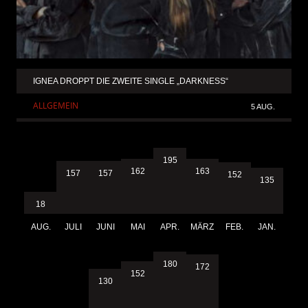
IGNEA DROPPT DIE ZWEITE SINGLE „DARKNESS“
ALLGEMEIN
5 AUG.
195
163
162
157
157
152
135
18
AUG.
JULI
JUNI
MAI
APR.
MÄRZ
FEB.
JAN.
180
172
152
130