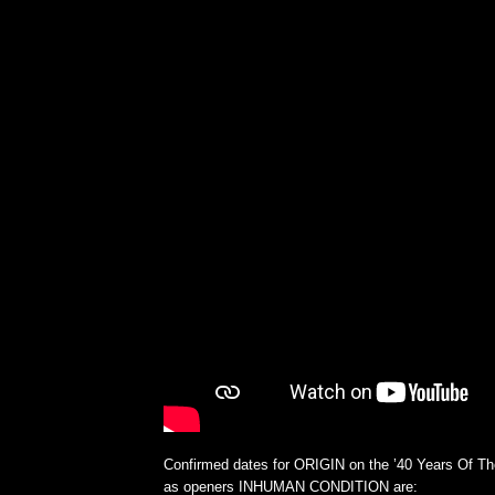
KRIS BARRAS BAND VERÖ
NEUE SINGLE „BEAUTIFUL
Confirmed dates for ORIGIN on the ’40 Years Of Th
ALLGEMEIN
as openers INHUMAN CONDITION are: