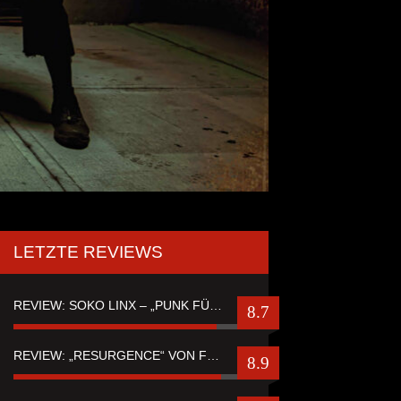
LETZTE REVIEWS
REVIEW: SOKO LINX – „PUNK FÜR LEUTE, DIE PUNK HASZEN“
8.7
REVIEW: „RESURGENCE“ VON FUTURE PALACE
8.9