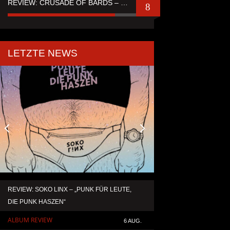
REVIEW: CRUSADE OF BARDS – “TALES OF DISTANT WORLDS“
8
LETZTE NEWS
REVIEW: SOKO LINX – „PUNK FÜR LEUTE,
KAI HANSEN DIE ZW
DIE PUNK HASZEN“
TO LIFE“ AUS SEIN
SOLOALBUM „BORN 
ALBUM REVIEW
6 AUG.