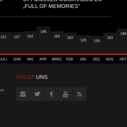
„FULL OF MEMORIES“
195
180
163
162
157
157
152
152
135
130
JULI
JUNI
MAI
APR.
MÄRZ
FEB.
JAN.
DEZ.
NOV.
OKT.
FOLGT
UNS
von