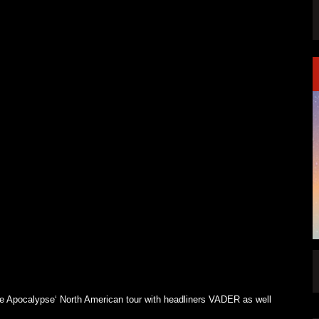
FFENTLICHT
IGNEA DROPPT DIE ZWEITE SINGLE
„DARKNESS“
e Apocalypse‘ North American tour with headliners VADER as well
ALLGEMEIN
6 AUG.
5 AUG.