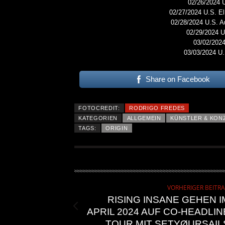
02/26/2024 U
02/27/2024 U.S. El
02/28/2024 U.S. A
02/29/2024 U
03/02/202
03/03/2024 U
Share on Facebook
FOTOCREDIT:
RODRIGO FREDES
KATEGORIEN
ALLGEMEIN
KÜNSTLER & KON
TAGS:
ORIGIN
VORHERIGER BEITR
RISING INSANE GEHEN I
APRIL 2024 AUF CO-HEADLIN
TOUR MIT SETYØURSAIL