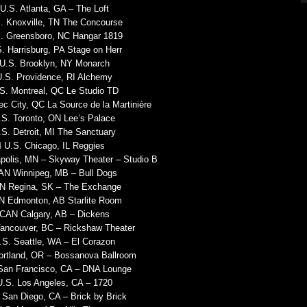
U.S. Atlanta, GA – The Loft
. Knoxville, TN The Concourse
S. Greensboro, NC Hangar 1819
. Harrisburg, PA Stage on Herr
 U.S. Brooklyn, NY Monarch
U.S. Providence, RI Alchemy
S. Montreal, QC Le Studio TD
c City, QC La Source de la Martinière
.S. Toronto, ON Lee’s Palace
S. Detroit, MI The Sanctuary
 U.S. Chicago, IL Reggies
polis, MN – Skyway Theater – Studio B
AN Winnipeg, MB – Bull Dogs
N Regina, SK – The Exchange
N Edmonton, AB Starlite Room
 CAN Calgary, AB – Dickens
ancouver, BC – Rickshaw Theater
.S. Seattle, WA – El Corazon
ortland, OR – Bossanova Ballroom
 San Francisco, CA – DNA Lounge
U.S. Los Angeles, CA – 1720
 San Diego, CA – Brick by Brick