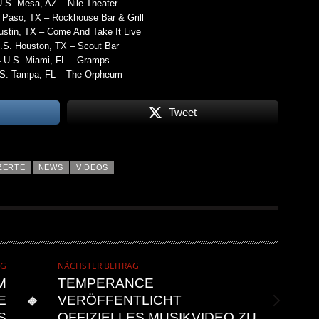
.S. Mesa, AZ – Nile Theater
 Paso, TX – Rockhouse Bar & Grill
ustin, TX – Come And Take It Live
.S. Houston, TX – Scout Bar
4 U.S. Miami, FL – Gramps
.S. Tampa, FL – The Orpheum
Tweet
ZERTE
NEWS
VIDEOS
AG
NÄCHSTER BEITRAG
M
TEMPERANCE
E
VERÖFFENTLICHT
S
OFFIZIELLES MUSIKVIDEO ZU