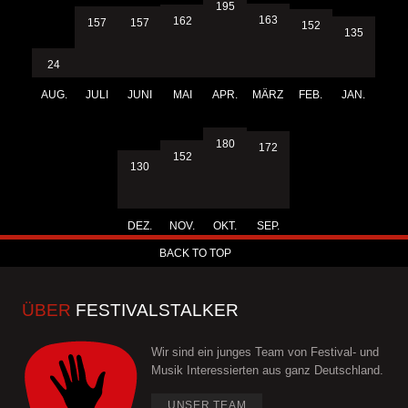
195
163
162
157
157
152
135
24
AUG.
JULI
JUNI
MAI
APR.
MÄRZ
FEB.
JAN.
180
172
152
130
DEZ.
NOV.
OKT.
SEP.
BACK TO TOP
ÜBER
FESTIVALSTALKER
Wir sind ein junges Team von Festival- und
Musik Interessierten aus ganz Deutschland.
UNSER TEAM