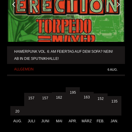
HAWERPUNK VOL. 6: AM FEIERTAG AUF DEM SOFA? NEIN!
AB IN DIE SPUTNIKHALLE!
ALLGEMEIN
6 AUG.
195
163
162
157
157
152
135
20
AUG.
JULI
JUNI
MAI
APR.
MÄRZ
FEB.
JAN.