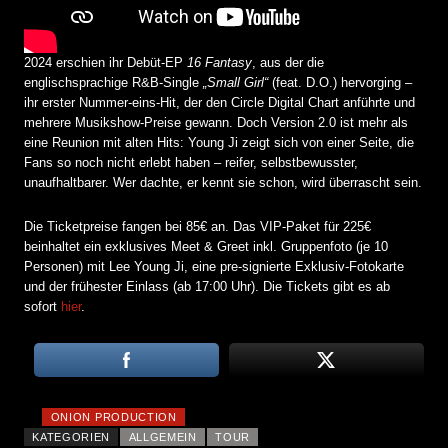
2024 erschien ihr Debüt-EP
16 Fantasy
, aus der die
englischsprachige R&B-Single
„Small Girl“
(feat. D.O.) hervorging –
ihr erster Nummer-eins-Hit, der den Circle Digital Chart anführte und
mehrere Musikshow-Preise gewann.
Doch Version 2.0 ist mehr als
eine Reunion mit alten Hits: Young Ji zeigt sich von einer Seite, die
Fans so noch nicht erlebt haben – reifer, selbstbewusster,
unaufhaltbarer. Wer dachte, er kennt sie schon, wird überrascht sein.
Die Ticketpreise fangen bei 85€ an. Das VIP-Paket für 225€
beinhaltet ein exklusives Meet & Greet inkl. Gruppenfoto (je 10
Personen) mit Lee Young Ji, eine pre-signierte Exklusiv-Fotokarte
und der frühester Einlass (ab 17:00 Uhr). Die Tickets gibt es ab
sofort
hier
.
ONION PRODUCTION
KATEGORIEN
ALLGEMEIN
TOUR