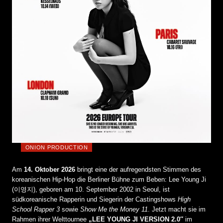
ONION PRODUCTION
Am
14. Oktober 2026
bringt eine der aufregendsten Stimmen des
koreanischen Hip-Hop die Berliner Bühne zum Beben: Lee Young Ji
(이영지), geboren am 10. September 2002 in Seoul, ist
südkoreanische Rapperin und Siegerin der Castingshows
High
School Rapper 3
sowie
Show Me the Money 11
. Jetzt macht sie im
Rahmen ihrer Welttournee
„LEE YOUNG JI VERSION 2.0″
im