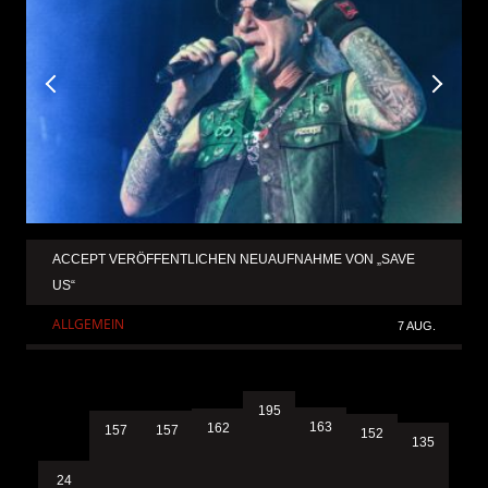
ACCEPT VERÖFFENTLICHEN NEUAUFNAHME VON „SAVE
US“
ALLGEMEIN
7 AUG.
195
163
162
157
157
152
135
24