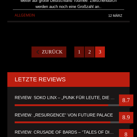
weiter auf große Deutschland Tournee. Zwischendurch
werden auch noch eine Großzahl an..
ALLGEMEIN
12 MÄRZ
ZURÜCK
1
2
3
LETZTE REVIEWS
REVIEW: SOKO LINX – „PUNK FÜR LEUTE, DIE PUNK HASZEN“
8.7
REVIEW: „RESURGENCE“ VON FUTURE PALACE
8.9
REVIEW: CRUSADE OF BARDS – “TALES OF DISTANT WORLDS“
8