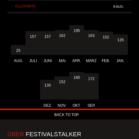
ALLGEMEIN
8 AUG.
195
163
162
157
157
152
135
25
AUG.
JULI
JUNI
MAI
APR.
MÄRZ
FEB.
JAN.
180
172
152
130
DEZ.
NOV.
OKT.
SEP.
BACK TO TOP
ÜBER
FESTIVALSTALKER