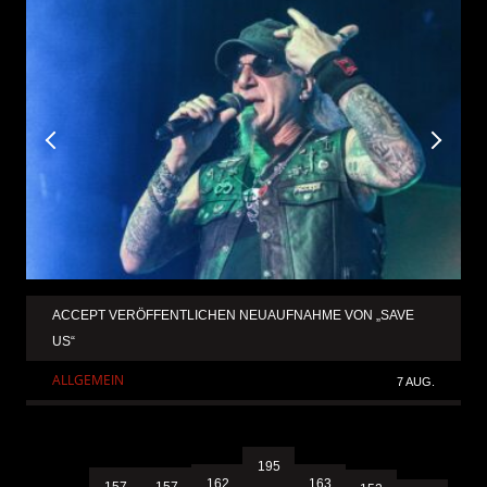
ACCEPT VERÖFFENTLICHEN NEUAUFNAHME VON „SAVE
US“
ALLGEMEIN
7 AUG.
195
163
162
157
157