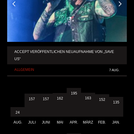
ACCEPT VERÖFFENTLICHEN NEUAUFNAHME VON „SAVE
US“
ALLGEMEIN
7 AUG.
195
163
162
157
157
152
135
24
AUG.
JULI
JUNI
MAI
APR.
MÄRZ
FEB.
JAN.