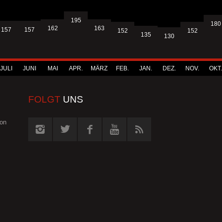
195
180
163
162
157
157
152
152
135
130
JULI
JUNI
MAI
APR.
MÄRZ
FEB.
JAN.
DEZ.
NOV.
OKT.
FOLGT
UNS
von