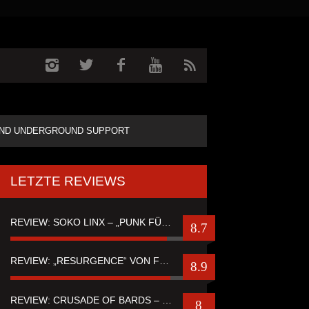
ND UNDERGROUND SUPPORT
LETZTE REVIEWS
REVIEW: SOKO LINX – „PUNK FÜR LEUTE, DIE PUNK HASZEN“
8.7
REVIEW: „RESURGENCE“ VON FUTURE PALACE
8.9
REVIEW: CRUSADE OF BARDS – “TALES OF DISTANT WORLDS“
8