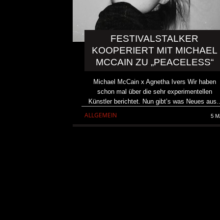
FESTIVALSTALKER
KOOPERIERT MIT MICHAEL
MCCAIN ZU „PEACELESS“
Michael McCain x Agnetha Ivers Wir haben
schon mal über die sehr experimentellen
Künstler berichtet. Nun gibt’s was Neues aus.
ALLGEMEIN
5 M
KRIS BARRAS BAND VERÖ
NEUE SINGLE „BEAUTIFUL
ALLGEMEIN