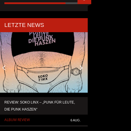
LETZTE NEWS
REVIEW: SOKO LINX – „PUNK FÜR LEUTE,
KAI HANSEN DIE ZW
DIE PUNK HASZEN“
TO LIFE“ AUS SEIN
SOLOALBUM „BORN 
ALBUM REVIEW
6 AUG.
ALLGEMEIN