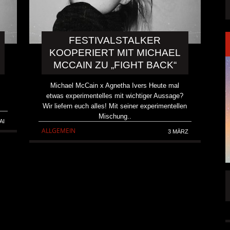
FESTIVALSTALKER
KOOPERIERT MIT MICHAEL
MCCAIN ZU „FIGHT BACK“
Michael McCain x Agnetha Ivers Heute mal
etwas experimentelles mit wichtiger Aussage?
.
Wir liefern euch alles! Mit seiner experimentellen
Mischung..
AI
ALLGEMEIN
3 MÄRZ
FFENTLICHT
IGNEA DROPPT DIE ZWEITE SINGLE
„DARKNESS“
ALLGEMEIN
6 AUG.
5 AUG.