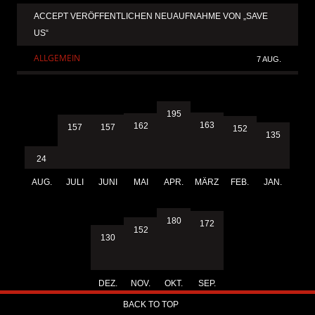
ACCEPT VERÖFFENTLICHEN NEUAUFNAHME VON „SAVE
US“
ALLGEMEIN
7 AUG.
195
163
162
157
157
152
135
24
AUG.
JULI
JUNI
MAI
APR.
MÄRZ
FEB.
JAN.
180
172
152
130
DEZ.
NOV.
OKT.
SEP.
BACK TO TOP