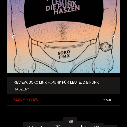
REVIEW: SOKO LINX – „PUNK FÜR LEUTE, DIE PUNK
HASZEN“
ALBUM REVIEW
6 AUG.
195
163
162