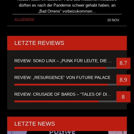
dürften es nach der Pandemie schwer gehabt haben, an
„Bad Omens“ vorbeizukommen...
ALLGEMEIN
20 NOV.
LETZTE REVIEWS
REVIEW: SOKO LINX – „PUNK FÜR LEUTE, DIE PUNK HASZEN“
8.7
REVIEW: „RESURGENCE“ VON FUTURE PALACE
8.9
REVIEW: CRUSADE OF BARDS – “TALES OF DISTANT WORLDS“
8
LETZTE NEWS