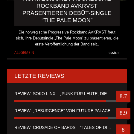
ROCKBAND AVKRVST
PRÄSENTIEREN DEBÜT-SINGLE
“THE PALE MOON”
Die norwegische Progressive Rockband AVKRVST freut
sich, ihre Debütsingle „The Pale Moon“ zu präsentieren, die
erste Veröffentlichung der Band seit..
ALLGEMEIN
3 MÄRZ
LETZTE REVIEWS
REVIEW: SOKO LINX – „PUNK FÜR LEUTE, DIE PUNK HASZEN“
8.7
REVIEW: „RESURGENCE“ VON FUTURE PALACE
8.9
REVIEW: CRUSADE OF BARDS – “TALES OF DISTANT WORLDS“
8