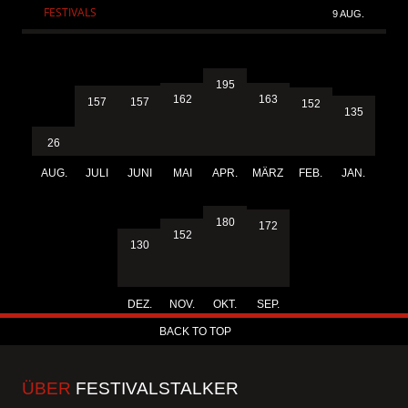
FESTIVALS
9 AUG.
195
163
162
157
157
152
135
26
AUG.
JULI
JUNI
MAI
APR.
MÄRZ
FEB.
JAN.
180
172
152
130
DEZ.
NOV.
OKT.
SEP.
BACK TO TOP
ÜBER
FESTIVALSTALKER