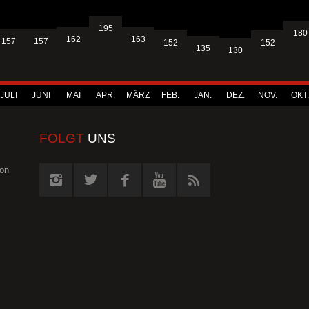
195
180
163
162
157
157
152
152
135
130
JULI
JUNI
MAI
APR.
MÄRZ
FEB.
JAN.
DEZ.
NOV.
OKT.
FOLGT
UNS
von