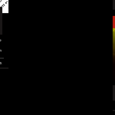
e
n
B.
NK FÜR LEUTE,
KAI HANSEN DIE ZWEITE SINGLE „WELCOME
TO LIFE“ AUS SEINEM KOMMENDEN
SOLOALBUM „BORN WITH A HAMMER“
6 AUG.
ALLGEMEIN
6 AUG.