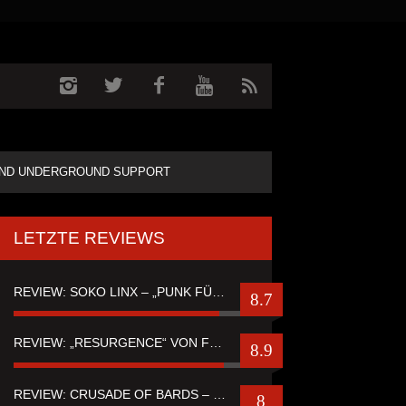
ND UNDERGROUND SUPPORT
LETZTE REVIEWS
REVIEW: SOKO LINX – „PUNK FÜR LEUTE, DIE PUNK HASZEN“
8.7
REVIEW: „RESURGENCE“ VON FUTURE PALACE
8.9
REVIEW: CRUSADE OF BARDS – “TALES OF DISTANT WORLDS“
8