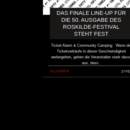
DAS FINALE LINE-UP FÜR
DIE 50. AUSGABE DES
ROSKILDE-FESTIVAL
STEHT FEST
Ticket Alarm & Community Camping Wenn di
Ticketverkäufe in dieser Geschwindigkeit
weitergehen, gehen die Veranstalter stark davo
aus, dass..
ALLGEMEIN
27 FE
REVIEW: SOKO LINX – „PU
DIE PUNK HASZEN“
ALBUM REVIEW