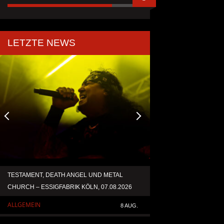
LETZTE NEWS
TESTAMENT, DEATH ANGEL UND METAL
ACCEPT VERÖFFENT
CHURCH – ESSIGFABRIK KÖLN, 07.08.2026
NEUAUFNAHME VON 
ALLGEMEIN
ALLGEMEIN
8 AUG.