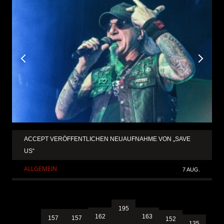
ACCEPT VERÖFFENTLICHEN NEUAUFNAHME VON „SAVE
US“
ALLGEMEIN
7 AUG.
195
163
162
157
157
152
135