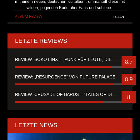
mit einem neuen, deutschen Kultalbum, ummantelt diese mit
wilden, pogenden Karlsruher Fans und schiebe..
ALBUM REVIEW
14 JAN.
LETZTE REVIEWS
REVIEW: SOKO LINX – „PUNK FÜR LEUTE, DIE PUNK HASZEN“
8.7
REVIEW: „RESURGENCE“ VON FUTURE PALACE
8.9
REVIEW: CRUSADE OF BARDS – “TALES OF DISTANT WORLDS“
8
LETZTE NEWS