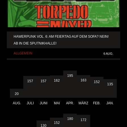
HAWERPUNK VOL. 6: AM FEIERTAG AUF DEM SOFA? NEIN!
AB IN DIE SPUTNIKHALLE!
ALLGEMEIN
6 AUG.
195
163
162
157
157
152
135
20
AUG.
JULI
JUNI
MAI
APR.
MÄRZ
FEB.
JAN.
180
172
152
130