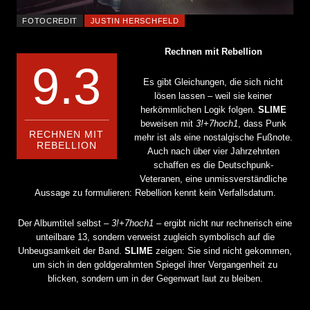
FOTOCREDIT
JUSTIN HERSCHFELD
Rechnen mit Rebellion
9.3
Es gibt Gleichungen, die sich nicht
lösen lassen – weil sie keiner
herkömmlichen Logik folgen.
SLIME
beweisen mit
3!+7hoch1
, dass Punk
RECHNEN MIT
mehr ist als eine nostalgische Fußnote.
REBELLION
Auch nach über vier Jahrzehnten
schaffen es die Deutschpunk-
Veteranen, eine unmissverständliche
Aussage zu formulieren: Rebellion kennt kein Verfallsdatum.
Der Albumtitel selbst –
3!+7hoch1
– ergibt nicht nur rechnerisch eine
unteilbare 13, sondern verweist zugleich symbolisch auf die
Unbeugsamkeit der Band.
SLIME
zeigen: Sie sind nicht gekommen,
um sich in den goldgerahmten Spiegel ihrer Vergangenheit zu
blicken, sondern um in der Gegenwart laut zu bleiben.