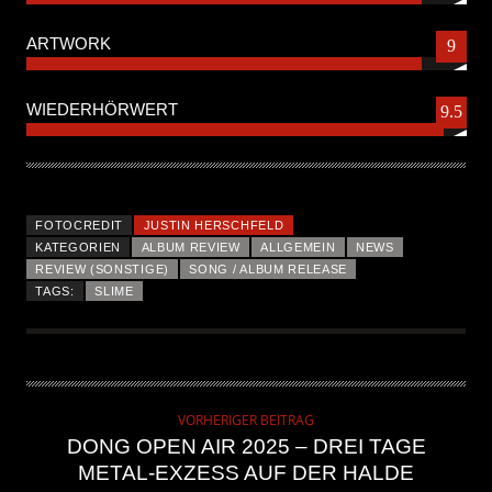
ARTWORK
9
WIEDERHÖRWERT
9.5
FOTOCREDIT
JUSTIN HERSCHFELD
KATEGORIEN
ALBUM REVIEW
ALLGEMEIN
NEWS
REVIEW (SONSTIGE)
SONG / ALBUM RELEASE
TAGS:
SLIME
VORHERIGER BEITRAG
DONG OPEN AIR 2025 – DREI TAGE
METAL-EXZESS AUF DER HALDE