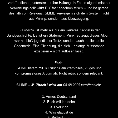
veröffentlichen, unterstreicht ihre Haltung. In Zeiten algorithmischer
Verwertungslogik wirkt DIY fast anachronistisch – und ist gerade
deshalb von Relevanz. SLIME verweigern sich dem System nicht
aus Prinzip, sondern aus Überzeugung.
3!+7hoch1
ist mehr als nur ein weiteres Kapitel in der
Bandgeschichte. Es ist ein Statement. Punk, so zeigt dieses Album,
war nie bloß jugendlicher Trotz, sondern auch intellektuelle
Gegenrede. Eine Gleichung, die sich – solange Missstände
existieren – nicht auflösen lässt.
Fazit:
SLIME liefern mit
3!+7hoch1
ein kraftvolles, kluges und
kompromissloses Album ab. Nicht retro, sondern relevant.
SLIME –
3!+7hoch1 wird am
08.08.2025 veröffentlicht.
1. Armes Deutschland
2. Euch will ich sehn
3. Evolution
4. Was glaubst du
5. Rotterdamm