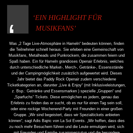
EIN HIGHLIGHT FÜR
MUSIKFANS
Was „2 Tage Live-Atmosphäre in Hameln“ bedeuten können, finden
die Teilnehmer schnell heraus. Sie erleben eine Gemeinschaft von
Musikfans, Metalheads und Punkrockern, die zusammen feiern und
Spaß haben. Ein für Hameln grandioses Openair Erlebnis, welches
durch unterschiedliche Market-, Merch-, Getränke-, Essensstände
und der Campingmöglichkeit zusätzlich aufgewertet wird. Dieses
Jahr bietet das Paddy Rock Openair zudem verschiedene
Ticketkategorien an, darunter „Live & Enjoy“ (mit Inklusiveleistungen,
z. Bsp.: Getränke und Essensmarken ) spezielle „Gruppen“ und
„Sparfuchs“ Tickets. Diese ermöglichen es jedem, genau das
Erlebnis zu finden das er sucht, ob es nur für einen Tag sein soll,
oder eine rockige Wochenend-Party mit Freunden in einer großen
Gruppe. „Wir sind begeistert, dass wir Spezialtickets anbieten
können“, sagt Adis Bajric von La Sol Events. „Wir hoffen, dass dies
zu noch mehr Besuchern führen und die Leute ermutigen wird, sich
mit Freunden und Familie zusammenzutun und die besondere