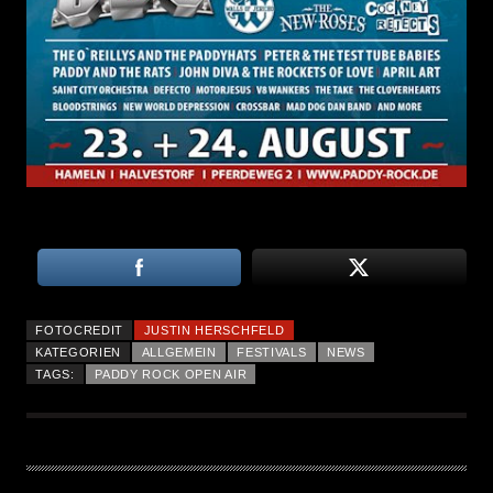
FOTOCREDIT
JUSTIN HERSCHFELD
KATEGORIEN
ALLGEMEIN
FESTIVALS
NEWS
TAGS:
PADDY ROCK OPEN AIR