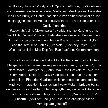
Die Bands, die beim Paddy Rock Openair auftreten, repräsentieren
auch diesmal wieder eine breite Palette von Musikgenres. Fans des
Irish Folk-Punk, ein Genre, das sich durch seine traditionellen und
eingängigen irischen Melodien auszeichnet können sich über „The
Oreillys“ and the
Paddyhats“, „The Cloverhearts“, „Paddy and the Rats“ und „The
Saint City Orchestra“ freuen. Liebhaber des gezielten Punkrock und
Oi!, mit energiegeladenen und harten Rhythmen, werden mit „Peter
and the Test Tube Babies“, „Perkele“, „Cockney Reject“, „V8
Wankers“ und der „Mad Dog Dan Band“ auf ihre Kosten kommen.
2 Headbanger und Freunde des Metal & Rock, mit harten lauten
Klängen und kraftvollen Gesang können sich auf „Equilibrium“, „The
New Roses“ „Motorjesus“, „John Diva & the Rockets of Love“ mit
Glam-Metal, „Defecto“, „New World Depression“ und „Crossbar“
vorbereiten. Einer der Headliner, welcher später bekannt gegeben
wird, kommt aus dem klassischen Heavy Metal! Hardcore Fans,
welche sich für schnelle Schlagzeugrhythmen, verzerrte Gitarren und
harte Gesangsstimmen begeistern, wird mit „Walls of Jericho“,
„Unearth“, „April Art“ und „The Take“ eine energiegeladene
Atmosphäre geschaffen.