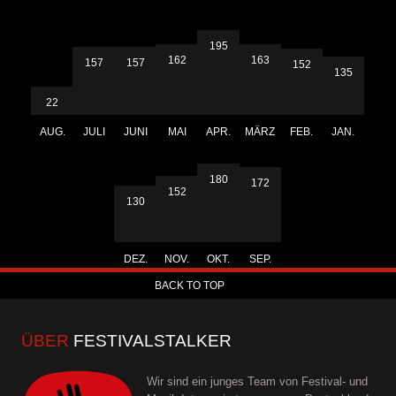
195
163
162
157
157
152
135
22
AUG.
JULI
JUNI
MAI
APR.
MÄRZ
FEB.
JAN.
180
172
152
130
DEZ.
NOV.
OKT.
SEP.
BACK TO TOP
ÜBER
FESTIVALSTALKER
Wir sind ein junges Team von Festival- und