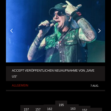
ACCEPT VERÖFFENTLICHEN NEUAUFNAHME VON „SAVE
US“
ALLGEMEIN
7 AUG.
195
163
162
157
157
152