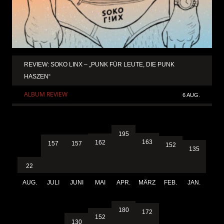
REVIEW: SOKO LINX – „PUNK FÜR LEUTE, DIE PUNK
HASZEN“
ALBUM REVIEW
6 AUG.
195
163
162
157
157
152
135
22
AUG.
JULI
JUNI
MAI
APR.
MÄRZ
FEB.
JAN.
180
172
152
130