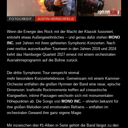
FOTOCREDIT
JUSTIN HERSCHFELD
Wenn die Energie des Rock mit der Macht der Klassik fusioniert,
entsteht etwas Außergewöhnliches – und genau dafür stehen
MONO
INC.
seit Jahren mit ihren gefeierten Symphonic-Konzerten. Nach
zwei restlos ausverkauften Tourneen in den Jahren 2019 und 2024
kehrt das Hamburger Quartett 2027 erneut mit einem orchestralen
Ausnahmeprogramm auf die Bühne zurück.
Die dritte Symphonic Tour verspricht einmal
mehr besondere Konzerterlebnisse. Gemeinsam mit einem Kammer-
Orchester entfalten die großen Hymnen der Band eine neue, epische
Dimension: kraftvolle Rockmomente treffen auf cineastische
Klangwelten, intime Passagen wechseln sich mit monumentalen
Höhepunkten ab. Die Songs von
MONO INC.
– ohnehin bekannt für
ihre großen Melodien und emotionalen Refrains – entfalten im
orchestralen Gewand ihre ganz eigene Magie.
Mit inzwischen drei #1-Alben in Serie gehört die Band längst zu den