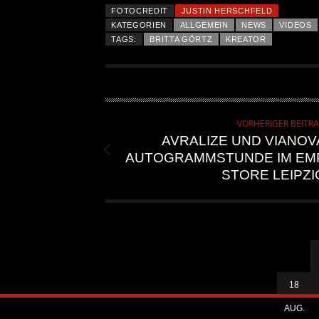
FOTOCREDIT
JUSTIN HERSCHFELD
KATEGORIEN
ALLGEMEIN
NEWS
VIDEOS
TAGS:
BRITTA GÖRTZ
KREATOR
VORHERIGER BEITR
AVRALIZE UND VIANOV
AUTOGRAMMSTUNDE IM EM
STORE LEIPZI
18
AUG.