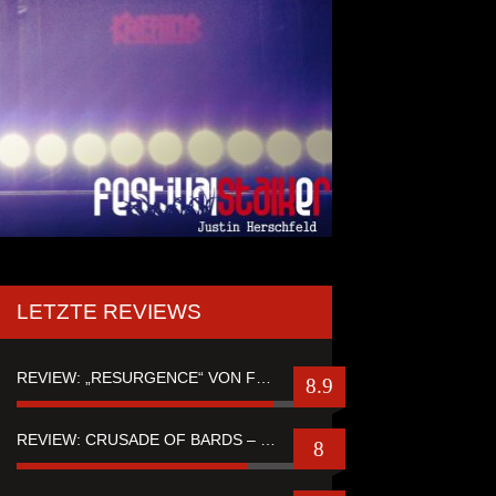
LETZTE REVIEWS
REVIEW: „RESURGENCE“ VON FUTURE PALACE
8.9
REVIEW: CRUSADE OF BARDS – “TALES OF DISTANT WORLDS“
8