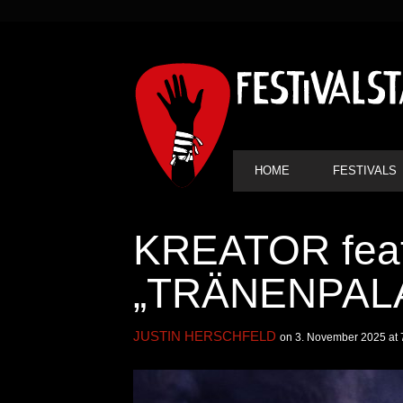
SEKUNDÄRE
NAVIGATION
HAUPT-
HOME
FESTIVALS
NAVIGATION
KREATOR fea
„TRÄNENPAL
JUSTIN HERSCHFELD
on 3. November 2025 at 