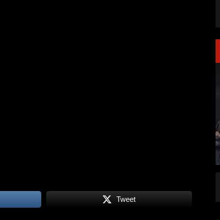
LAKEN DIREKT
PRONG VERÖFFENTLICHEN NEUE SINGLE
„THE BANNER“
Tweet
ALLGEMEIN
5 AUG.
5 AUG.