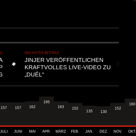
AG
NÄCHSTER BEITRAG
A
JINJER VERÖFFENTLICHEN
P
KRAFTVOLLES LIVE-VIDEO ZU
G
„DUÉL“
195
180
163
162
157
157
152
152
135
130
JULI
JUNI
MAI
APR.
MÄRZ
FEB.
JAN.
DEZ.
NOV.
OKT.