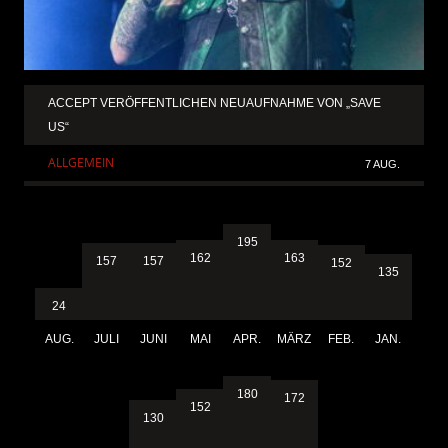
ACCEPT VERÖFFENTLICHEN NEUAUFNAHME VON „SAVE
US“
ALLGEMEIN
7 AUG.
195
163
162
157
157
152
135
24
AUG.
JULI
JUNI
MAI
APR.
MÄRZ
FEB.
JAN.
180
172
152
130