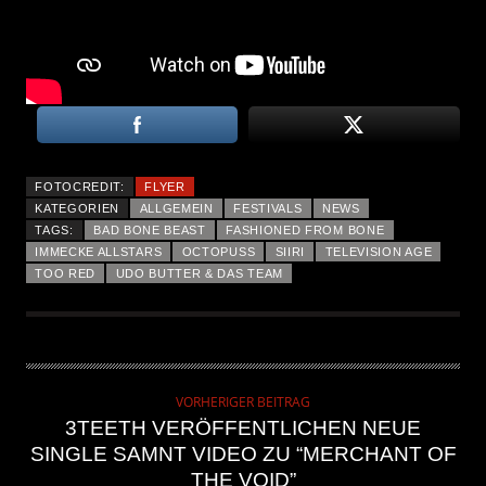
FOTOCREDIT:
FLYER
KATEGORIEN
ALLGEMEIN
FESTIVALS
NEWS
TAGS:
BAD BONE BEAST
FASHIONED FROM BONE
IMMECKE ALLSTARS
OCTOPUSS
SIIRI
TELEVISION AGE
TOO RED
UDO BUTTER & DAS TEAM
VORHERIGER BEITRAG
3TEETH VERÖFFENTLICHEN NEUE
SINGLE SAMNT VIDEO ZU “MERCHANT OF
THE VOID”