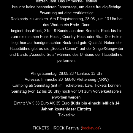
letzten Jahr. Das Immecke-Festival
braucht keine besonderen Jahrestage, um diese freudig-fiebrige
Erwartung auf eine erstklassige
Rockparty zu wecken. Am Pfingstsonntag, 28.05., um 13 Uhr hat
das Warten ein Ende. Dann
beginnt das iRock, 31st. 9 Bands aus dem Bereich, Rock bis hin
zum exoitischen Funk-Rock , Country-Rock oder Ska. Der Fokus
liegt hier auf handgemachten Rock und gute Qualität. Neben der
Hauptbühne gibt es die „Scotch Corner“, auf der Singer/Songwriter
und Bands „Acoustic Sets“ während des Umbaus der Hauptbühne,
performen.
Pfingstsonntag: 28.05.23 / Einlass 13 Uhr
Adresse: Immecke 20 58840 Plettenberg (NRW)
Camping ab Samstag (mit im Ticketpreis, bzw. Tickets können
Samstag (von 12 bis 18 Uhr) noch vor Ort zum Vorverkaufspreis
erworben werden.
Eintritt VVK 33 Euro AK 35 Euro
(Kids bis einschließlich 14
Jahren kostenloser Eintritt)
Ticketlink
TICKETS | IROCK Festival (
irockev.de
)