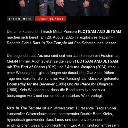
FOTOCREDIT
SHANE ECKART
Die amerikanischen Thrash-Metal-Pioniere
FLOTSAM AND JETSAM
machen sich bereit, am 28. August 2026 ihr explosives Napalm-
Records-Debüt
Rats In The Temple
auf Fan-Scharen loszulassen.
Die Legenden aus Arizona sind seit vier Jahrzehnten ein Fixstern am
Metal-Himmel. Auch zuletzt zeigten sich
FLOTSAM AND JETSAM
mit
The End of Chaos
(2019) und
I Am the Weapon
(2024) stark –
einer Wiedergeburt gleich fangen sie darauf den Glanz der frühen
Tage ein, darunter die nicht nur von Kerrang! als Klassiker gefeierten
Doomsday for the Deceiver
(1986) und
No Place for Disgrace
(1988). Kein Wunder also, dass die Band auch live noch zu
überzeugen weiß und nun erneut ein starkes Werk vorlegt.
Rats In The Temple
ist ein Wirbelsturm: 13 rasende Tracks voller
kunstvoller Gitarrenharmonien, hämmernder Double-Bass-Kicks,
hypnotisch groovender Bass-Lines und dem unverkennbar
eindringlichen Gesang von Frontmann Eric A.K. Knutson entfesseln