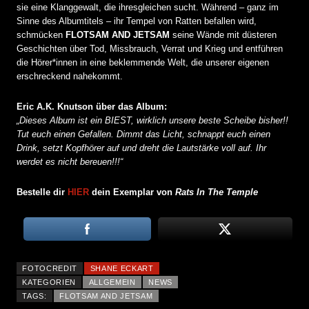
sie eine Klanggewalt, die ihresgleichen sucht. Während – ganz im
Sinne des Albumtitels – ihr Tempel von Ratten befallen wird,
schmücken
FLOTSAM AND JETSAM
seine Wände mit düsteren
Geschichten über Tod, Missbrauch, Verrat und Krieg und entführen
die Hörer*innen in eine beklemmende Welt, die unserer eigenen
erschreckend nahekommt.
Eric A.K. Knutson über das Album:
„Dieses Album ist ein BIEST, wirklich unsere beste Scheibe bisher!!
Tut euch einen Gefallen. Dimmt das Licht, schnappt euch einen
Drink, setzt Kopfhörer auf und dreht die Lautstärke voll auf. Ihr
werdet es nicht bereuen!!!“
Bestelle dir
HIER
dein Exemplar von
Rats In The Temple
FOTOCREDIT
SHANE ECKART
KATEGORIEN
ALLGEMEIN
NEWS
TAGS:
FLOTSAM AND JETSAM