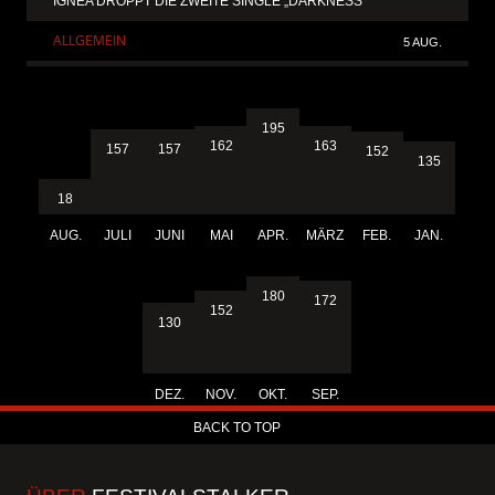
IGNEA DROPPT DIE ZWEITE SINGLE „DARKNESS“
ALLGEMEIN
5 AUG.
195
163
162
157
157
152
135
18
AUG.
JULI
JUNI
MAI
APR.
MÄRZ
FEB.
JAN.
180
172
152
130
DEZ.
NOV.
OKT.
SEP.
BACK TO TOP