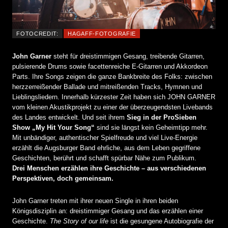
FOTOCREDIT:
HAGAFF-FOTOGRAFIE
John Garner
steht für dreistimmigen Gesang, treibende Gitarren,
pulsierende Drums sowie facettenreiche E-Gitarren und Akkordeon
Parts. Ihre Songs zeigen die ganze Bankbreite des Folks: zwischen
herzzerreißender Ballade und mitreißenden Tracks, Hymnen und
Lieblingsliedern. Innerhalb kürzester Zeit haben sich JOHN GARNER
vom kleinen Akustikprojekt zu einer der überzeugendsten Livebands
des Landes entwickelt. Und seit ihrem
Sieg in der ProSieben
Show „My Hit Your Song“
sind sie längst kein Geheimtipp mehr.
Mit unbändiger, authentischer Spielfreude und viel Live-Energie
erzählt die Augsburger Band ehrliche, aus dem Leben gegriffene
Geschichten, berührt und schafft spürbar Nähe zum Publikum.
Drei Menschen erzählen ihre Geschichte – aus verschiedenen
Perspektiven, doch gemeinsam.
John Garner treten mit ihrer neuen Single in ihren beiden
Königsdisziplin an: dreistimmiger Gesang und das erzählen einer
Geschichte.
The Story of our life
ist die gesungene Autobiografie der