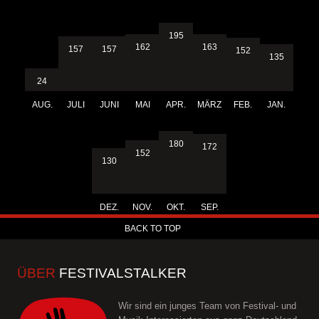
195
163
162
157
157
152
135
24
AUG.
JULI
JUNI
MAI
APR.
MÄRZ
FEB.
JAN.
180
172
152
130
DEZ.
NOV.
OKT.
SEP.
BACK TO TOP
ÜBER
FESTIVALSTALKER
Wir sind ein junges Team von Festival- und