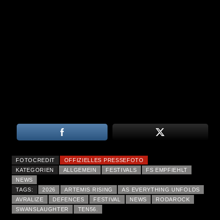
FOTOCREDIT
OFFIZIELLES PRESSEFOTO
KATEGORIEN
ALLGEMEIN
FESTIVALS
FS EMPFIEHLT
NEWS
TAGS:
2026
ARTEMIS RISING
AS EVERYTHING UNFOLDS
AVRALIZE
DEFENCES
FESTIVAL
NEWS
RODAROCK
SWANSLAUGHTER
TEN56.