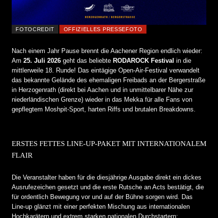
FOTOCREDIT
OFFIZIELLES PRESSEFOTO
Nach einem Jahr Pause brennt die Aachener Region endlich wieder:
Am
25. Juli 2026
geht das beliebte
RODAROCK Festival
in die
mittlerweile 18. Runde! Das eintägige Open-Air-Festival verwandelt
das bekannte Gelände des ehemaligen Freibads an der Bergerstraße
in Herzogenrath (direkt bei Aachen und in unmittelbarer Nähe zur
niederländischen Grenze) wieder in das Mekka für alle Fans von
gepflegtem Moshpit-Sport, harten Riffs und brutalen Breakdowns.
ERSTES FETTES LINE-UP-PAKET MIT INTERNATIONALEM
FLAIR
Die Veranstalter haben für die diesjährige Ausgabe direkt ein dickes
Ausrufezeichen gesetzt und die erste Rutsche an Acts bestätigt, die
für ordentlich Bewegung vor und auf der Bühne sorgen wird. Das
Line-up glänzt mit einer perfekten Mischung aus internationalen
Hochkarätern und extrem starken nationalen Durchstartern: