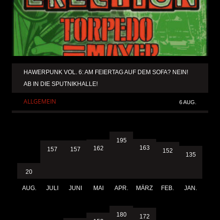
HAWERPUNK VOL. 6: AM FEIERTAG AUF DEM SOFA? NEIN!
AB IN DIE SPUTNIKHALLE!
ALLGEMEIN
6 AUG.
195
163
162
157
157
152
135
20
AUG.
JULI
JUNI
MAI
APR.
MÄRZ
FEB.
JAN.
180
172