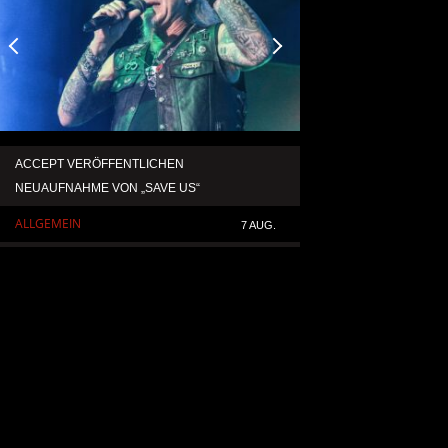
ACCEPT VERÖFFENTLICHEN
TEMPERANCE VERÖF
NEUAUFNAHME VON „SAVE US“
SINGLE „DEATH: RIG
ALLGEMEIN
ALLGEMEIN
7 AUG.