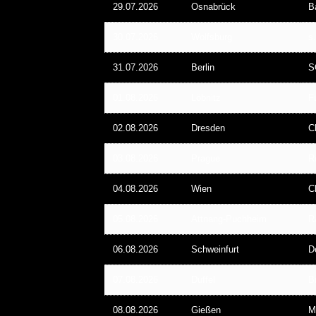
29.07.2026
Osnabrück
B
30.07.2026
Wolfsburg
s
31.07.2026
Berlin
S
01.08.2026
Löbnitz
F
KAI HANSEN DIE ZWEITE 
02.08.2026
Dresden
C
TO LIFE“ AUS SEINEM K
SOLOALBUM „BORN WITH 
03.08.2026
Prague
R
ALLGEMEIN
04.08.2026
Wien
C
05.08.2026
Attnang-Puchheim
R
06.08.2026
Schweinfurt
D
07.08.2026
Duffel
B
08.08.2026
Gießen
M