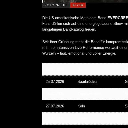
FOTOCREDIT
FLYER
Die US-amerikanische Metalcore-Band
EVERGREE
Fans dürfen sich auf eine energiegeladene Show m
langjährigen Bandkatalog freuen.
Seit ihrer Gründung steht die Band für kompromiss
mit ihrer intensiven Live-Performance weltweit ei
Wurzeln – laut, emotional und voller Energie.
24.07.2026
Goms
R
25.07.2026
Saarbrücken
G
26.07.2026
Frankfurt/Main
S
27.07.2026
Köln
S
28.07.2026
Essen
D