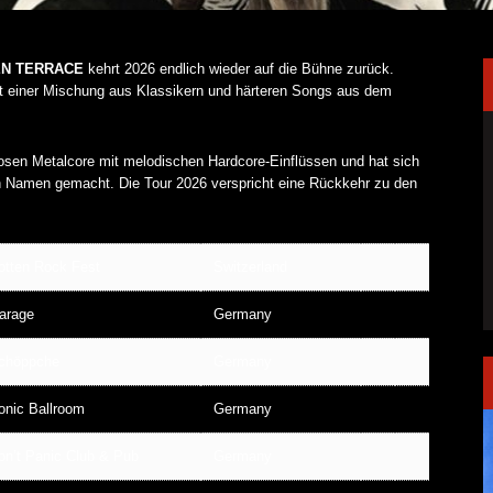
N TERRACE
kehrt 2026 endlich wieder auf die Bühne zurück.
it einer Mischung aus Klassikern und härteren Songs aus dem
losen Metalcore mit melodischen Hardcore-Einflüssen und hat sich
nen Namen gemacht. Die Tour 2026 verspricht eine Rückkehr zu den
otten Rock Fest
Switzerland
arage
Germany
chöppche
Germany
onic Ballroom
Germany
on’t Panic Club & Pub
Germany