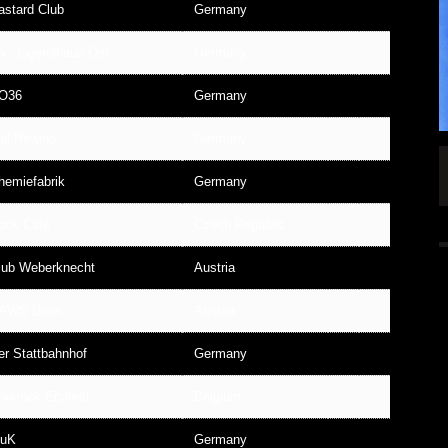
astard Club
Germany
.v. Jugendhaus Ost
Germany
O36
Germany
ull Rewind
Germany
SINGLE „WELCOME
HAWERPUNK VOL. 6: AM FEIERTAG AUF DEM
hemiefabrik
Germany
OMMENDEN
SOFA? NEIN! AB IN DIE SPUTNIKHALLE!
A HAMMER“
ALLGEMEIN
ock Café
Czech Republic
6 AUG.
6 AUG.
lub Weberknecht
Austria
AWS Diner
Austria
er Stattbahnhof
Germany
rakrock Ecofest
Belgium
uK
Germany