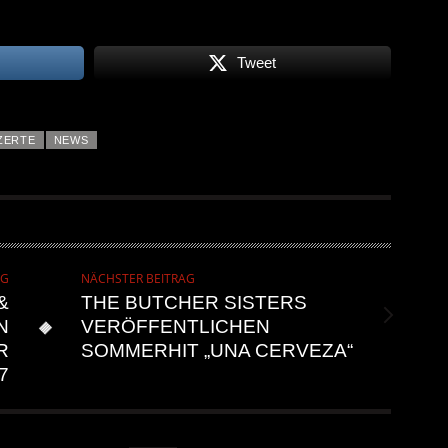
Tweet
ZERTE
NEWS
AG
NÄCHSTER BEITRAG
&
THE BUTCHER SISTERS
N
VERÖFFENTLICHEN
R
SOMMERHIT „UNA CERVEZA“
7