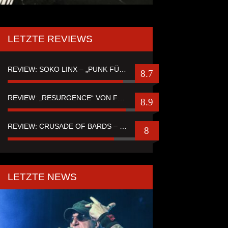
LETZTE REVIEWS
REVIEW: SOKO LINX – „PUNK FÜR LEUTE, DIE PUNK HASZEN“
8.7
REVIEW: „RESURGENCE“ VON FUTURE PALACE
8.9
REVIEW: CRUSADE OF BARDS – “TALES OF DISTANT WORLDS“
8
LETZTE NEWS