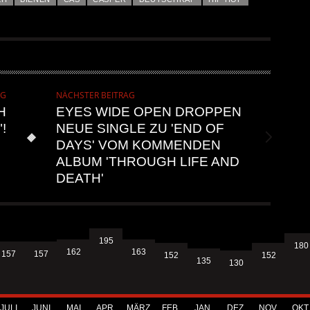
AG
NÄCHSTER BEITRAG
H
EYES WIDE OPEN DROPPEN
!
NEUE SINGLE ZU 'END OF
DAYS' VOM KOMMENDEN
ALBUM 'THROUGH LIFE AND
DEATH'
195
180
163
162
157
157
152
152
135
130
JULI
JUNI
MAI
APR.
MÄRZ
FEB.
JAN.
DEZ.
NOV.
OKT.