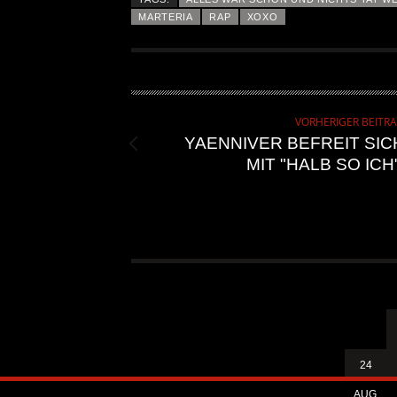
MARTERIA
RAP
XOXO
VORHERIGER BEITR
YAENNIVER BEFREIT SIC
MIT "HALB SO ICH"
24
AUG.