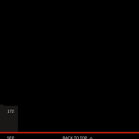
172
SEP.
BACK TO TOP