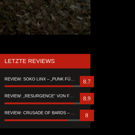
LETZTE REVIEWS
REVIEW: SOKO LINX – „PUNK FÜR LEUTE, DIE PUNK HASZEN“
8.7
REVIEW: „RESURGENCE“ VON FUTURE PALACE
8.9
REVIEW: CRUSADE OF BARDS – “TALES OF DISTANT WORLDS“
8