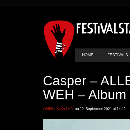
SEKUNDÄRE
NAVIGATION
HAUPT-
HOME
FESTIVALS
NAVIGATION
Casper – AL
WEH – Album 
ANNE KASTEN
on 12. September 2021 at 14:49