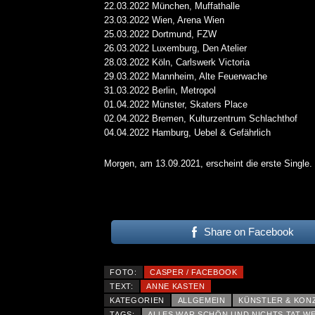
22.03.2022 München, Muffathalle
23.03.2022 Wien, Arena Wien
25.03.2022 Dortmund, FZW
26.03.2022 Luxemburg, Den Atelier
28.03.2022 Köln, Carlswerk Victoria
29.03.2022 Mannheim, Alte Feuerwache
31.03.2022 Berlin, Metropol
01.04.2022 Münster, Skaters Place
02.04.2022 Bremen, Kulturzentrum Schlachthof
04.04.2022 Hamburg, Uebel & Gefährlich
Morgen, am 13.09.2021, erscheint die erste Single. 
KAI HANSEN DIE ZWEITE 
TO LIFE“ AUS SEINEM K
Share on Facebook
SOLOALBUM „BORN WITH 
ALLGEMEIN
FOTO:
CASPER / FACEBOOK
TEXT:
ANNE KASTEN
KATEGORIEN
ALLGEMEIN
KÜNSTLER & KON
TAGS:
ALLES WAR SCHÖN UND NICHTS TAT W