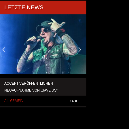
LETZTE NEWS
ACCEPT VERÖFFENTLICHEN
TEMPERANCE VERÖF
NEUAUFNAHME VON „SAVE US“
SINGLE „DEATH: RIG
ALLGEMEIN
ALLGEMEIN
7 AUG.