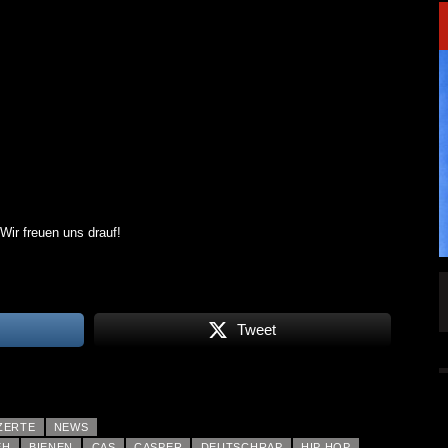
Wir freuen uns drauf!
SINGLE „WELCOME
HAWERPUNK VOL. 6: AM FEIERTAG AUF DEM
OMMENDEN
SOFA? NEIN! AB IN DIE SPUTNIKHALLE!
Tweet
A HAMMER“
ALLGEMEIN
6 AUG.
6 AUG.
ZERTE
NEWS
EH
BIENEN
CAS
CASPER
DEUTSCHRAP
HIP HOP