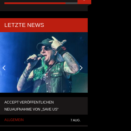
LETZTE NEWS
ACCEPT VERÖFFENTLICHEN
TEMPERANCE VERÖF
NEUAUFNAHME VON „SAVE US“
SINGLE „DEATH: RIG
ALLGEMEIN
ALLGEMEIN
7 AUG.