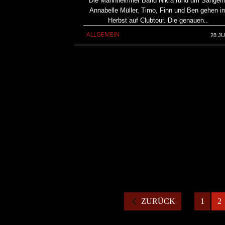
Die Mannheimher Band Nikra rund um Sängeri
Annabelle Müller, Timo, Finn und Ben gehen i
Herbst auf Clubtour. Die genauen..
ALLGEMEIN
28 JU
ZURÜCK
1
2