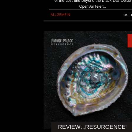
of the Lost und Beyond the Black Das Oelde
Open Air feiert..
ALLGEMEIN
28 JU
REVIEW: „RESURGENCE“