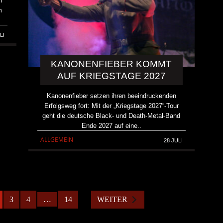
n
m
LI
KANONENFIEBER KOMMT
AUF KRIEGSTAGE 2027
Kanonenfieber setzen ihren beeindruckenden
Erfolgsweg fort: Mit der „Kriegstage 2027“-Tour
geht die deutsche Black- und Death-Metal-Band
Ende 2027 auf eine..
ALLGEMEIN
28 JULI
3
4
…
14
WEITER