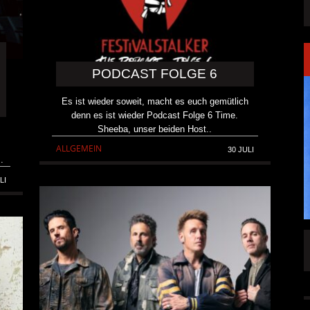
PODCAST FOLGE 6
Es ist wieder soweit, macht es euch gemütlich
denn es ist wieder Podcast Folge 6 Time.
Sheeba, unser beiden Host..
ALLGEMEIN
30 JULI
.
LI
SINGLE „WELCOME
HAWERPUNK VOL. 6: AM FEIERTAG AUF DEM
OMMENDEN
SOFA? NEIN! AB IN DIE SPUTNIKHALLE!
A HAMMER“
ALLGEMEIN
6 AUG.
6 AUG.