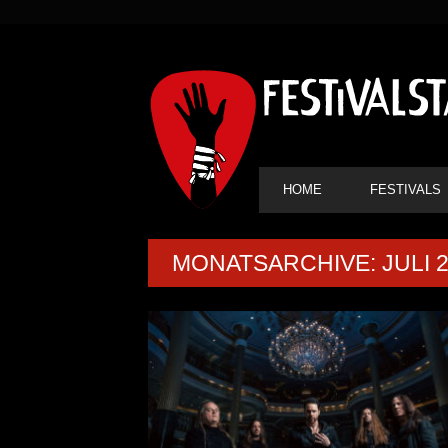
SEKUNDÄRE
NAVIGATION
HAUPT-
HOME
FESTIVALS
NAVIGATION
MONATSARCHIVE: JULI 