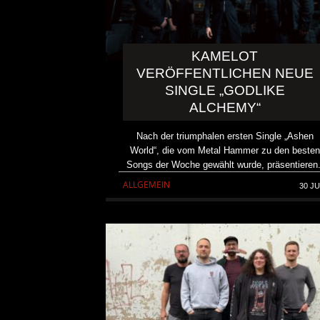
KAMELOT
VERÖFFENTLICHEN NEUE
SINGLE „GODLIKE
ALCHEMY“
Nach der triumphalen ersten Single „Ashen
World“, die vom Metal Hammer zu den besten
Songs der Woche gewählt wurde, präsentieren.
ALLGEMEIN
30 JU
KAI HANSEN DIE ZWEITE 
TO LIFE“ AUS SEINEM K
SOLOALBUM „BORN WITH 
ALLGEMEIN