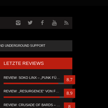
ND UNDERGROUND SUPPORT
LETZTE REVIEWS
REVIEW: SOKO LINX – „PUNK FÜR LEUTE, DIE PUNK HASZEN“
8.7
REVIEW: „RESURGENCE“ VON FUTURE PALACE
8.9
REVIEW: CRUSADE OF BARDS – “TALES OF DISTANT WORLDS“
8