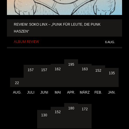
REVIEW: SOKO LINX – „PUNK FÜR LEUTE, DIE PUNK
HASZEN“
ALBUM REVIEW
6 AUG.
195
163
162
157
157
152
135
22
AUG.
JULI
JUNI
MAI
APR.
MÄRZ
FEB.
JAN.
180
172
152
130