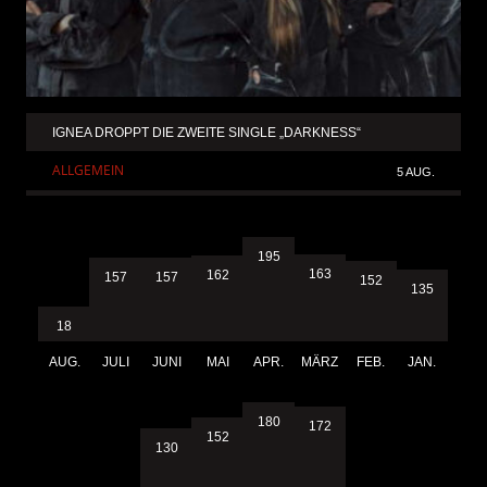
IGNEA DROPPT DIE ZWEITE SINGLE „DARKNESS“
ALLGEMEIN
5 AUG.
195
163
162
157
157
152
135
18
AUG.
JULI
JUNI
MAI
APR.
MÄRZ
FEB.
JAN.
180
172
152
130