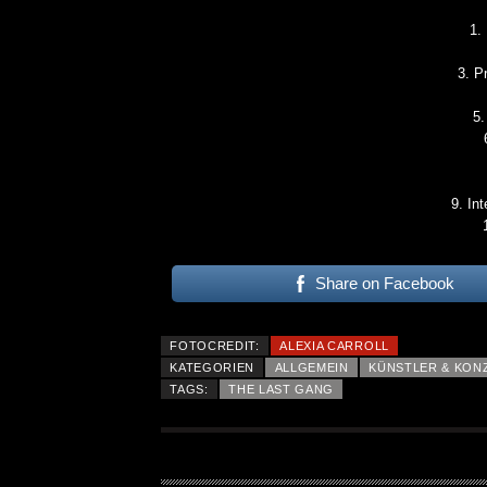
1.
3. P
5.
9. Int
Share on Facebook
FOTOCREDIT:
ALEXIA CARROLL
KATEGORIEN
ALLGEMEIN
KÜNSTLER & KON
TAGS:
THE LAST GANG