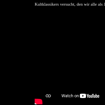
Kultklassikers versucht, den wir alle als
KRIS BARRAS BAND VERÖ
NEUE SINGLE „BEAUTIFUL
ALLGEMEIN