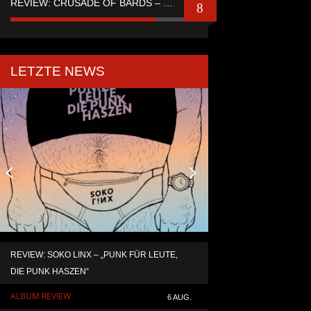
REVIEW: CRUSADE OF BARDS – “TALES OF DISTANT WORLDS“
8
LETZTE NEWS
REVIEW: SOKO LINX – „PUNK FÜR LEUTE,
KAI HANSEN DIE ZW
DIE PUNK HASZEN“
TO LIFE“ AUS SEIN
SOLOALBUM „BORN 
ALBUM REVIEW
6 AUG.