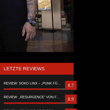
LETZTE REVIEWS
REVIEW: SOKO LINX – „PUNK FÜR LEUTE, DIE PUNK HASZEN“
8.7
REVIEW: „RESURGENCE“ VON FUTURE PALACE
8.9