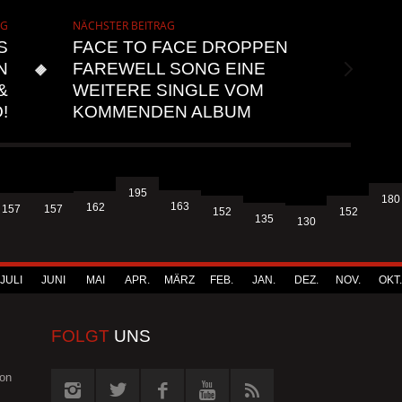
AG
NÄCHSTER BEITRAG
S
FACE TO FACE DROPPEN
N
FAREWELL SONG EINE
&
WEITERE SINGLE VOM
!
KOMMENDEN ALBUM
195
180
163
162
157
157
152
152
135
130
JULI
JUNI
MAI
APR.
MÄRZ
FEB.
JAN.
DEZ.
NOV.
OKT.
FOLGT
UNS
von