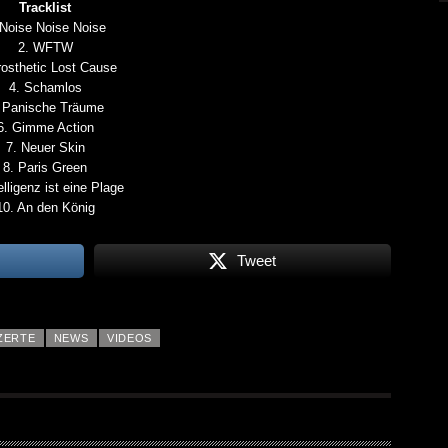
Tracklist
 Noise Noise Noise
2. WFTW
rosthetic Lost Cause
4. Schamlos
 Panische Träume
6. Gimme Action
7. Neuer Skin
8. Paris Green
elligenz ist eine Plage
10. An den König
Tweet
ZERTE
NEWS
VIDEOS