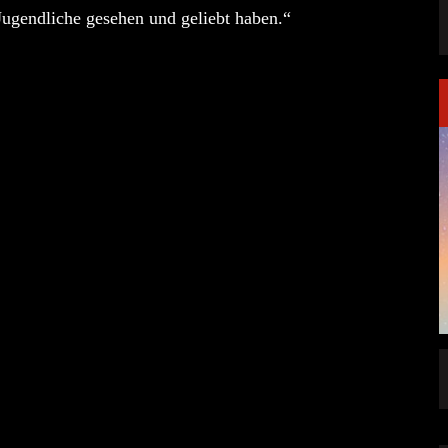
 Jugendliche gesehen und geliebt haben.“
FFENTLICHT
IGNEA DROPPT DIE ZWEITE SINGLE
„DARKNESS“
ALLGEMEIN
6 AUG.
5 AUG.