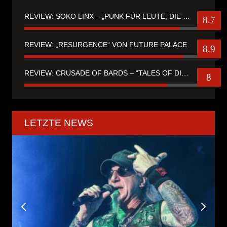
REVIEW: SOKO LINX – „PUNK FÜR LEUTE, DIE PUNK HASZEN“
8.7
REVIEW: „RESURGENCE“ VON FUTURE PALACE
8.9
REVIEW: CRUSADE OF BARDS – “TALES OF DISTANT WORLDS“
8
LETZTE NEWS