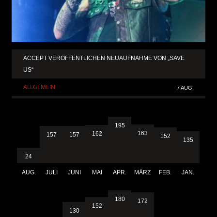
ACCEPT VERÖFFENTLICHEN NEUAUFNAHME VON „SAVE
US“
ALLGEMEIN
7 AUG.
195
163
162
157
157
152
135
24
AUG.
JULI
JUNI
MAI
APR.
MÄRZ
FEB.
JAN.
180
172
152
130