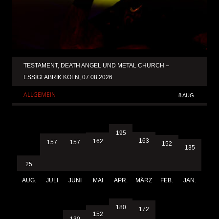
TESTAMENT, DEATH ANGEL UND METAL CHURCH –
ESSIGFABRIK KÖLN, 07.08.2026
ALLGEMEIN
8 AUG.
195
163
162
157
157
152
135
25
AUG.
JULI
JUNI
MAI
APR.
MÄRZ
FEB.
JAN.
180
172
152