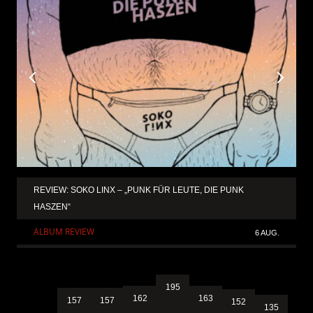
REVIEW: SOKO LINX – „PUNK FÜR LEUTE, DIE PUNK
HASZEN“
ALBUM REVIEW
6 AUG.
195
163
162
157
157
152
135