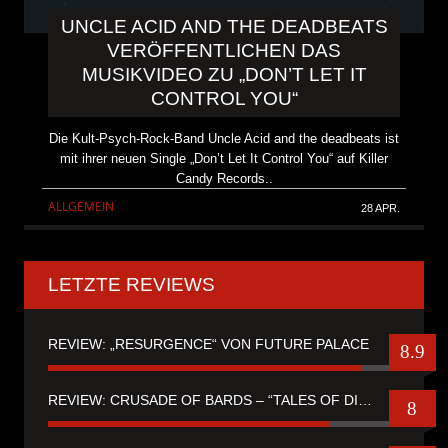
UNCLE ACID AND THE DEADBEATS
VERÖFFENTLICHEN DAS
MUSIKVIDEO ZU „DON’T LET IT
CONTROL YOU“
Die Kult-Psych-Rock-Band Uncle Acid and the deadbeats ist
mit ihrer neuen Single „Don’t Let It Control You“ auf Killer
Candy Records..
ALLGEMEIN
28 APR.
LETZTE REVIEWS
REVIEW: „RESURGENCE“ VON FUTURE PALACE
8.9
REVIEW: CRUSADE OF BARDS – “TALES OF DISTANT WORLDS“
8