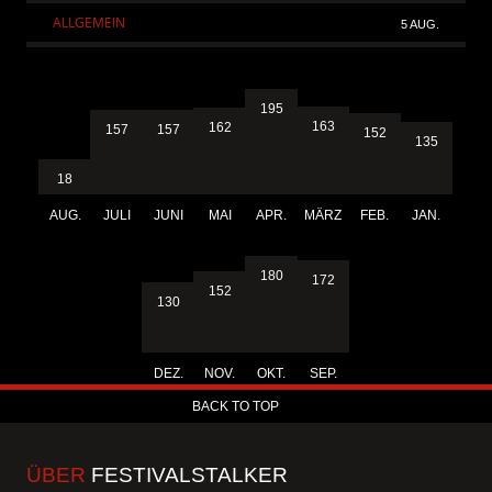
ALLGEMEIN
5 AUG.
195
163
162
157
157
152
135
18
AUG.
JULI
JUNI
MAI
APR.
MÄRZ
FEB.
JAN.
180
172
152
130
DEZ.
NOV.
OKT.
SEP.
BACK TO TOP
ÜBER
FESTIVALSTALKER