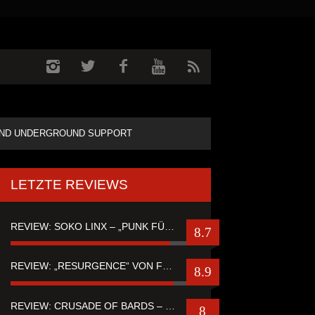
ND UNDERGROUND SUPPORT
LETZTE REVIEWS
REVIEW: SOKO LINX – „PUNK FÜR LEUTE, DIE PUNK HASZEN“
8.7
REVIEW: „RESURGENCE“ VON FUTURE PALACE
8.9
REVIEW: CRUSADE OF BARDS – “TALES OF DISTANT WORLDS“
8