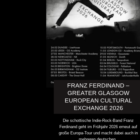
FRANZ FERDINAND –
GREATER GLASGOW
EUROPEAN CULTURAL
EXCHANGE 2026
KAI HANSEN DIE ZWEITE 
TO LIFE“ AUS SEINEM K
Die schottische Indie-Rock-Band Franz
SOLOALBUM „BORN WITH 
Ferdinand geht im Frühjahr 2026 erneut auf
große Europa-Tour und macht dabei auch in
ALLGEMEIN
mehreren deutschen..