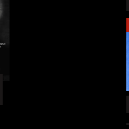
SINGLE „WELCOME
HAWERPUNK VOL. 6: AM FEIERTAG AUF DEM
OMMENDEN
SOFA? NEIN! AB IN DIE SPUTNIKHALLE!
A HAMMER“
ALLGEMEIN
6 AUG.
6 AUG.