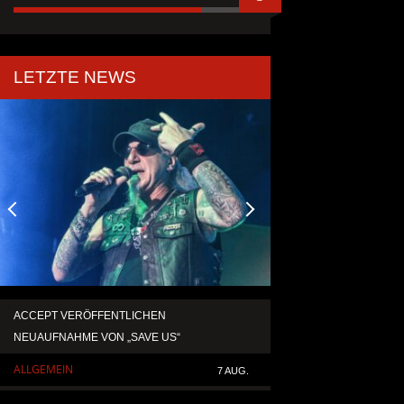
LETZTE NEWS
ACCEPT VERÖFFENTLICHEN
TEMPERANCE VERÖF
NEUAUFNAHME VON „SAVE US“
SINGLE „DEATH: RIG
ALLGEMEIN
ALLGEMEIN
7 AUG.