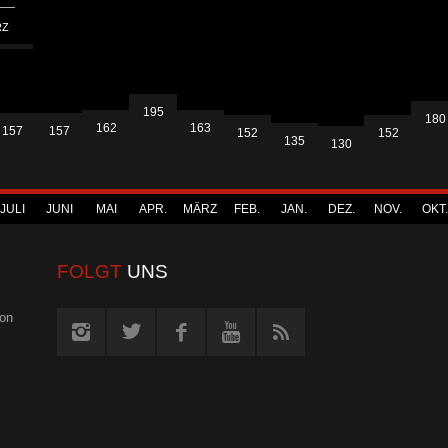
RZ
195
180
163
162
157
157
152
152
135
130
JULI
JUNI
MAI
APR.
MÄRZ
FEB.
JAN.
DEZ.
NOV.
OKT.
FOLGT
UNS
von