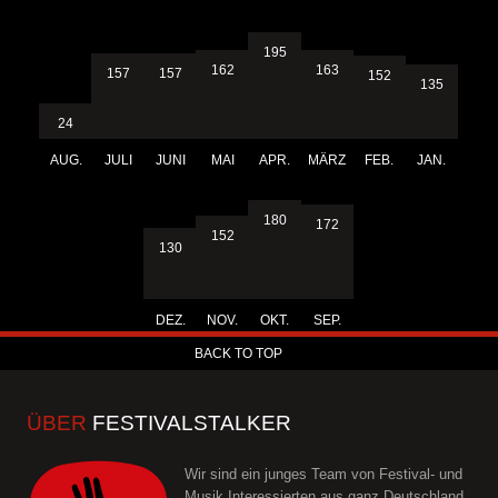
195
163
162
157
157
152
135
24
AUG.
JULI
JUNI
MAI
APR.
MÄRZ
FEB.
JAN.
180
172
152
130
DEZ.
NOV.
OKT.
SEP.
BACK TO TOP
ÜBER
FESTIVALSTALKER
Wir sind ein junges Team von Festival- und
Musik Interessierten aus ganz Deutschland.