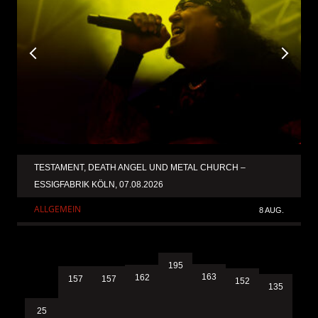
TESTAMENT, DEATH ANGEL UND METAL CHURCH –
ESSIGFABRIK KÖLN, 07.08.2026
ALLGEMEIN
8 AUG.
195
163
162
157
157
152
135
25