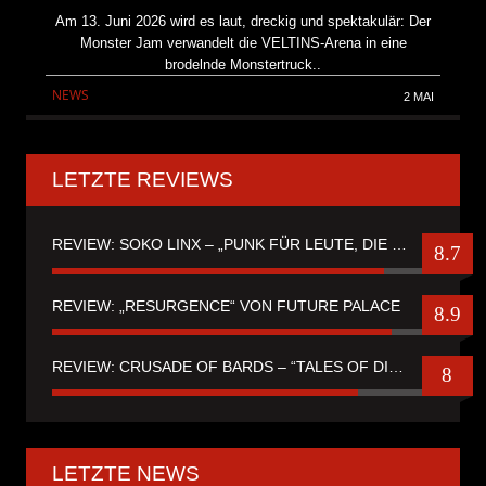
Am 13. Juni 2026 wird es laut, dreckig und spektakulär: Der
Monster Jam verwandelt die VELTINS-Arena in eine
brodelnde Monstertruck..
NEWS
2 MAI
LETZTE REVIEWS
REVIEW: SOKO LINX – „PUNK FÜR LEUTE, DIE PUNK HASZEN“
8.7
REVIEW: „RESURGENCE“ VON FUTURE PALACE
8.9
REVIEW: CRUSADE OF BARDS – “TALES OF DISTANT WORLDS“
8
LETZTE NEWS